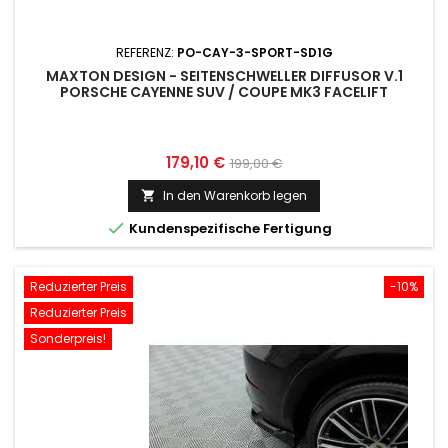
REFERENZ:
PO-CAY-3-SPORT-SD1G
MAXTON DESIGN - SEITENSCHWELLER DIFFUSOR V.1
PORSCHE CAYENNE SUV / COUPE MK3 FACELIFT
Preis
Normaler
179,10 €
199,00 €
Preis
In den Warenkorb legen


Kundenspezifische Fertigung
Reduzierter Preis
-10%
Reduzierter Preis
Sonderpreis!