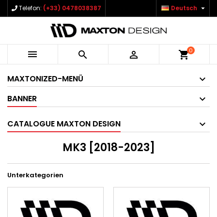

Telefon:
(+33) 0478038387
Deutsch
0



shopping_cart
MAXTONIZED-MENÜ
BANNER
CATALOGUE MAXTON DESIGN
MK3 [2018-2023]
Unterkategorien