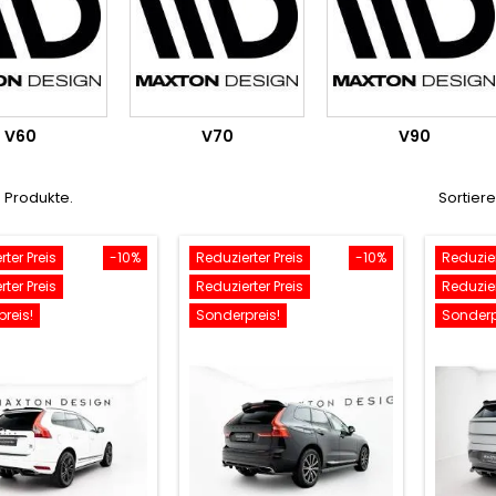
V60
V70
V90
4 Produkte.
Sortier
ter Preis
-10%
Reduzierter Preis
-10%
Reduzier
ter Preis
Reduzierter Preis
Reduzier
reis!
Sonderpreis!
Sonderp