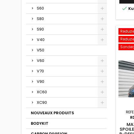

S60
Ku
S80
S90
Reduzier
Reduzier
V40
Sonderp
V50
V60
V70
V90
XC60
XC90
REF
NOUVEAUX PRODUITS
R
BODYKIT
MA
SPOIL
CARBON DIVISION