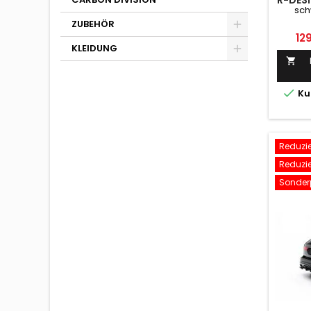
R-DES
sch
ZUBEHÖR
Pre
12
KLEIDUNG


Ku
Reduzier
Reduzier
Sonderp