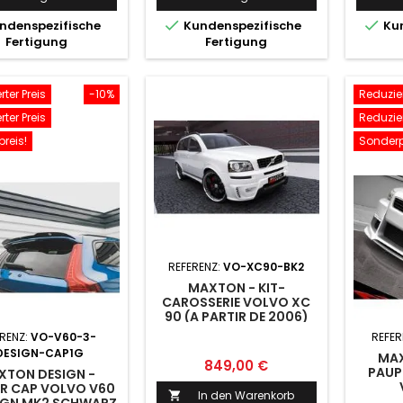


ndenspezifische
Kundenspezifische
Kun
Fertigung
Fertigung
ter Preis
-10%
Reduzier
ter Preis
Reduzier
reis!
Sonderp
REFERENZ:
VO-XC90-BK2
MAXTON - KIT-
CAROSSERIE VOLVO XC
90 (A PARTIR DE 2006)
SANS EXTENSIONS
ERENZ:
VO-V60-3-
REFER
D'AILES.
DESIGN-CAP1G
MAX
Preis
849,00 €
PAUP
XTON DESIGN -
ER CAP VOLVO V60
In den Warenkorb
