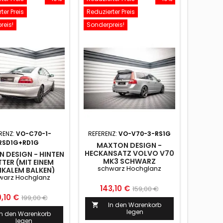
ter Preis
Reduzierter Preis
reis!
Sonderpreis!
RENZ:
VO-C70-1-
REFERENZ:
VO-V70-3-RS1G
RSD1G+RD1G
MAXTON DESIGN -
HECKANSATZ VOLVO V70
 DESIGN - HINTEN
MK3 SCHWARZ
TTER (MIT EINEM
schwarz Hochglanz
HOCHGLANZ
IKALEM BALKEN)
warz Hochglanz
LVO C70 MK1
ARZ HOCHGLANZ
Preis
Normaler
143,10 €
159,00 €
is
Normaler
9,10 €
199,00 €
Preis
In den Warenkorb

Preis
legen
In den Warenkorb
legen