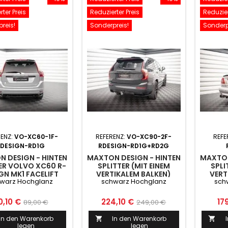
ter Preis
Reduzierter Preis
Reduzier
reis!
Sonderpreis!
Sonderp
RENZ:
VO-XC60-1F-
REFERENZ:
VO-XC90-2F-
REFE
RDESIGN-RD1G
RDESIGN-RD1G+RD2G
 DESIGN - HINTEN
MAXTON DESIGN - HINTEN
MAXTON
ER VOLVO XC60 R-
SPLITTER (MIT EINEM
SPLI
GN MK1 FACELIFT
VERTIKALEM BALKEN)
VERT
warz Hochglanz
schwarz Hochglanz
sch
ARZ HOCHGLANZ
VOLVO XC90 R-DESIGN
VO
MK2 / MK2 FACELIFT
SCHW
SCHWARZ HOCHGLANZ
eis
Normaler
Preis
Normaler
Pre
0,10 €
224,10 €
17
89,00 €
249,00 €
Preis
Preis
In den Warenkorb
In den Warenkorb


legen
legen