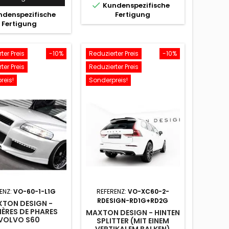

Kundenspezifische
denspezifische
Fertigung
Fertigung
ter Preis
-10%
Reduzierter Preis
-10%
ter Preis
Reduzierter Preis
reis!
Sonderpreis!
ENZ:
VO-60-1-L1G
REFERENZ:
VO-XC60-2-
RDESIGN-RD1G+RD2G
TON DESIGN -
IÈRES DE PHARES
MAXTON DESIGN - HINTEN
VOLVO S60
SPLITTER (MIT EINEM