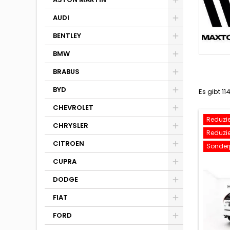
AUDI
BENTLEY
BMW
BRABUS
BYD
Es gibt 11
CHEVROLET
Reduzier
CHRYSLER
Reduzier
CITROEN
Sonderp
CUPRA
DODGE
FIAT
FORD