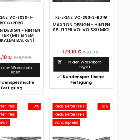
RENZ:
VO-EX30-1-
REFERENZ:
VO-S80-3-RD1G
RD1G+RD2G
MAXTON DESIGN - HINTEN
SPLITTER VOLVO S80 MK2
 DESIGN - HINTEN
TTER (MIT EINEM
IKALEM BALKEN)
LVO EX30 MK1
Preis
Normaler
179,10 €
199,00 €
is
Normaler
,10 €
249,00 €
Preis
In den Warenkorb

Preis
legen
In den Warenkorb
legen

Kundenspezifische
denspezifische
Fertigung
Fertigung
ter Preis
-10%
Reduzierter Preis
-10%
ter Preis
Reduzierter Preis
reis!
Sonderpreis!