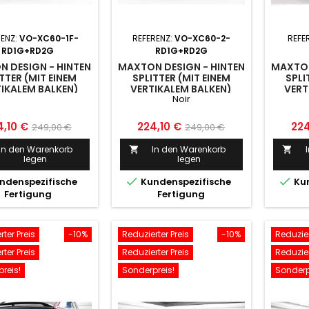
RENZ:
VO-XC60-1F-
REFERENZ:
VO-XC60-2-
REFE
RD1G+RD2G
RD1G+RD2G
 DESIGN - HINTEN
MAXTON DESIGN - HINTEN
MAXTON
TTER (MIT EINEM
SPLITTER (MIT EINEM
SPLI
IKALEM BALKEN)
VERTIKALEM BALKEN)
VERT
Noir
LVO XC60 MK1
VOLVO XC60 MK2
VO
FACELIFT
is
Normaler
Preis
Normaler
Pre
4,10 €
224,10 €
224
249,00 €
249,00 €
Preis
Preis
In den Warenkorb
In den Warenkorb


legen
legen


ndenspezifische
Kundenspezifische
Kun
Fertigung
Fertigung
ter Preis
-10%
Reduzierter Preis
-10%
Reduzier
ter Preis
Reduzierter Preis
Reduzier
reis!
Sonderpreis!
Sonderp