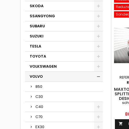
SKODA
Reduzier
Sonderp
SSANGYONG
SUBARU
SUZUKI
TESLA
TOYOTA
VOLKSWAGEN
VOLVO
REFE
850
MAXTON
SPLITT
C30
DESI
sch
SCHW
C40
Pr
8
C70

EX30