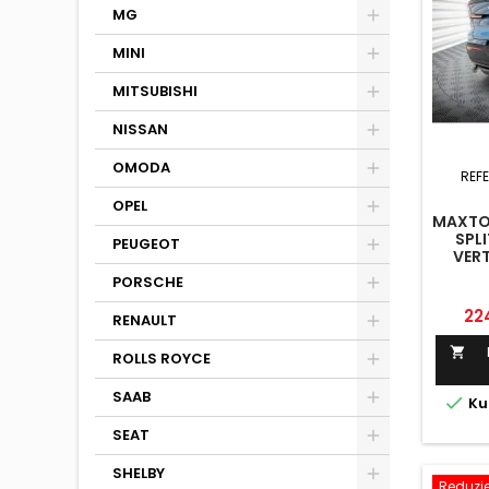
MG
MINI
MITSUBISHI
NISSAN
OMODA
REF
OPEL
MAXTON
SPLI
PEUGEOT
VERT
V
PORSCHE
Pre
22
RENAULT

ROLLS ROYCE
SAAB

Ku
SEAT
SHELBY
Reduzier