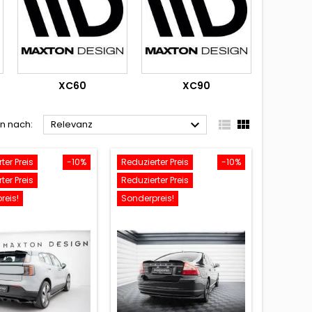
XC60
XC90



en nach:
Relevanz
ter Preis
-10%
Reduzierter Preis
-10%
ter Preis
Reduzierter Preis
reis!
Sonderpreis!