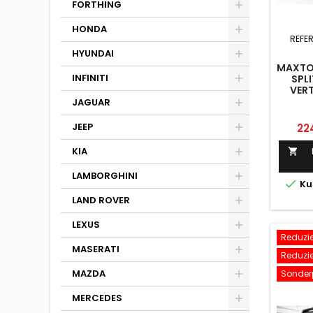
FORTHING
HONDA
REFE
HYUNDAI
MAXTON
INFINITI
SPLI
VERT
VO
JAGUAR
Pre
JEEP
22
KIA

LAMBORGHINI

Ku
LAND ROVER
LEXUS
Reduzier
MASERATI
Reduzier
MAZDA
Sonderp
MERCEDES