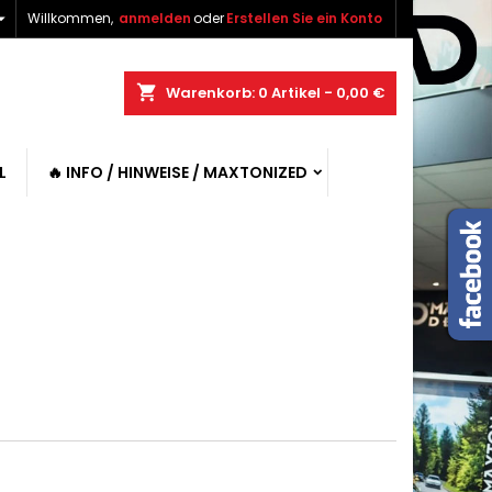

Willkommen,
anmelden
oder
Erstellen Sie ein Konto
shopping_cart
Warenkorb:
0
Artikel - 0,00 €
L
🔥 INFO / HINWEISE / MAXTONIZED