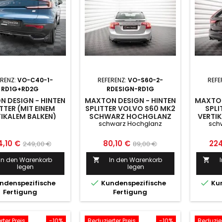
ERENZ:
VO-C40-1-
REFERENZ:
VO-S60-2-
REFE
RD1G+RD2G
RDESIGN-RD1G
 DESIGN - HINTEN
MAXTON DESIGN - HINTEN
MAXTON
TTER (MIT EINEM
SPLITTER VOLVO S60 MK2
SPLI
IKALEM BALKEN)
SCHWARZ HOCHGLANZ
VERTIK
schwarz Hochglanz
sch
OLVO C40 MK1
VO
SCHW
is
Normaler
Preis
Normaler
Pre
4,10 €
80,10 €
224
249,00 €
89,00 €
Preis
Preis
In den Warenkorb
In den Warenkorb


legen
legen


ndenspezifische
Kundenspezifische
Kun
Fertigung
Fertigung
ter Preis
-10%
Reduzierter Preis
-10%
Reduzier