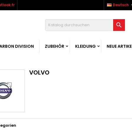
tlook.fr
Deutsch

ARBON DIVISION
ZUBEHÖR
KLEIDUNG
NEUE ARTIKE
VOLVO
tegorien