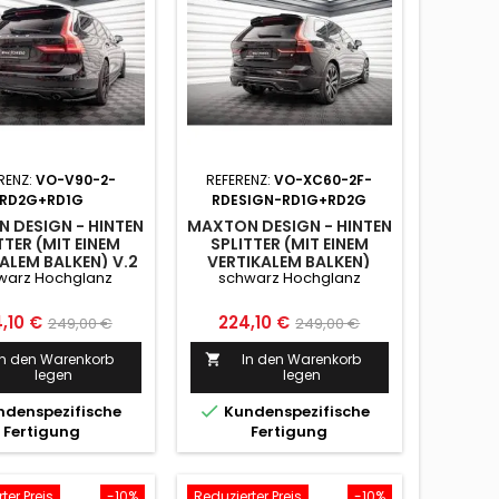
RENZ:
VO-V90-2-
REFERENZ:
VO-XC60-2F-
RD2G+RD1G
RDESIGN-RD1G+RD2G
 DESIGN - HINTEN
MAXTON DESIGN - HINTEN
TTER (MIT EINEM
SPLITTER (MIT EINEM
ALEM BALKEN) V.2
VERTIKALEM BALKEN)
warz Hochglanz
schwarz Hochglanz
LVO V90 MK2
VOLVO XC60 R-DESIGN
ARZ HOCHGLANZ
MK2 FACELIFT SCHWARZ
HOCHGLANZ
is
Normaler
Preis
Normaler
,10 €
224,10 €
249,00 €
249,00 €
Preis
Preis
In den Warenkorb
In den Warenkorb

legen
legen

denspezifische
Kundenspezifische
Fertigung
Fertigung
ter Preis
-10%
Reduzierter Preis
-10%