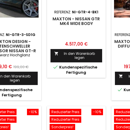
REFERENZ:
NI-GTR-4-BK1
MAXTON - NISSAN GTR
MK4 WIDE BODY
NZ:
NI-GTR-3-SD1G
REFEREN
XTON DESIGN -
MAXTON
Preis
4.517,00 €
ITENSCHWELLER
DIFFU
SOR NISSAN GT-R
In den Warenkorb

warz Hochglanz
FACELIFT COUPE
legen
SERIES) SCHWARZ
HOCHGLANZ
eis
Normaler
Pre
9,10 €
19
199,00 €

Kundenspezifische
Fertigung
Preis
In den Warenkorb

legen

ndenspezifische
Kun
Fertigung
ter Preis
-10%
Reduzierter Preis
-10%
Reduzier
ter Preis
Reduzierter Preis
Reduzier
reis!
Sonderpreis!
Sonderp