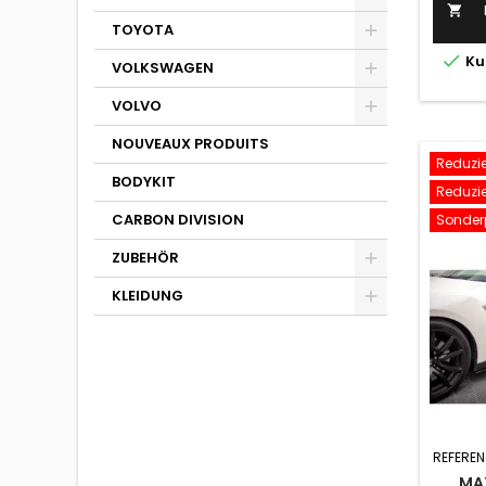

TOYOTA

Ku
VOLKSWAGEN
VOLVO
NOUVEAUX PRODUITS
Reduzier
BODYKIT
Reduzier
CARBON DIVISION
Sonderp
ZUBEHÖR
KLEIDUNG
REFEREN
MA