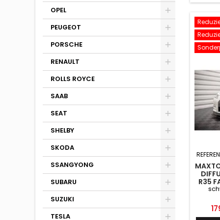
OPEL
Reduzier
PEUGEOT
Reduzier
PORSCHE
Sonderp
RENAULT
ROLLS ROYCE
SAAB
SEAT
SHELBY
SKODA
REFEREN
SSANGYONG
MAXTO
DIFF
R35 F
SUBARU
sch
SUZUKI
Pr
17
TESLA