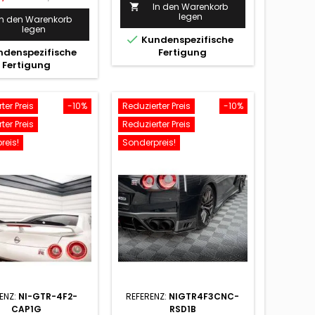
Preis
In den Warenkorb

Preis
legen
In den Warenkorb
legen

Kundenspezifische
denspezifische
Fertigung
Fertigung
ter Preis
-10%
Reduzierter Preis
-10%
ter Preis
Reduzierter Preis
reis!
Sonderpreis!
ENZ:
NI-GTR-4F2-
REFERENZ:
NIGTR4F3CNC-
CAP1G
RSD1B