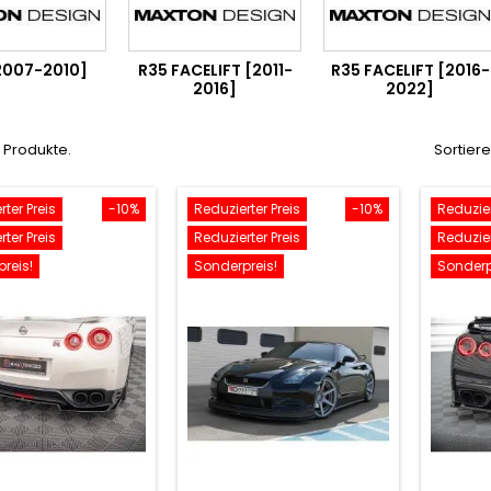
2007-2010]
R35 FACELIFT [2011-
R35 FACELIFT [2016-
2016]
2022]
2 Produkte.
Sortier
ter Preis
-10%
Reduzierter Preis
-10%
Reduzier
ter Preis
Reduzierter Preis
Reduzier
reis!
Sonderpreis!
Sonderp