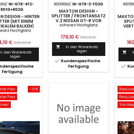
RENZ:
NI-GTR-4F2-
REFERENZ:
NI-GTR-3-FD2G
REFER
RD1G+RD2G
MAXTON DESIGN -
SPLITTER / FRONTANSATZ
 DESIGN - HINTEN
MAXTON
V.2 NISSAN GT-R VOR
TTER (MIT EINEM
SPLI
schwarz Hochglanz
FACELIFT COUPE (R35-
IKALEM BALKEN)
VERT
SERIES) SCHWARZ
warz Hochglanz
 GTR R35 FACELIFT
NISSAN
HOCHGLANZ
ARZ HOCHGLANZ
Preis
Normaler
179,10 €
199,00 €
is
Normaler
Pre
4,10 €
16
249,00 €
Preis
In den Warenkorb

Preis
legen
In den Warenkorb

legen

Kundenspezifische

ndenspezifische
Fertigung
Kun
Fertigung
ter Preis
-10%
Reduzier
ter Preis
Reduzier
reis!
Sonderp