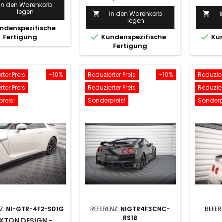
Preis
In den Warenkorb
Preis
legen
In den Warenkorb


legen
ndenspezifische


Fertigung
Kundenspezifische
Kun
Fertigung
ter Preis
-10%
Reduzierter Preis
-10%
Reduzier
ter Preis
Reduzierter Preis
Reduzier
reis!
Sonderpreis!
Sonderp
Z:
NI-GTR-4F2-SD1G
REFERENZ:
NIGTR4F3CNC-
REFER
RS1B
XTON DESIGN -