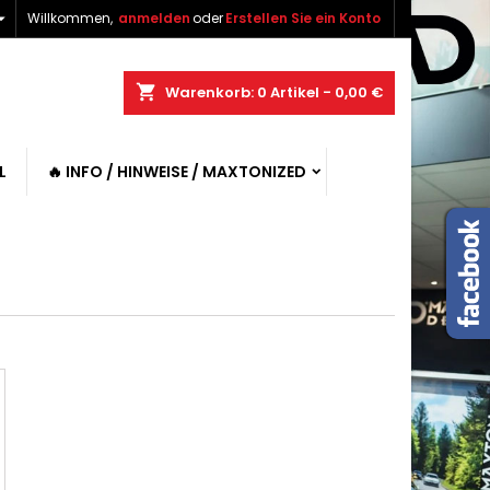

Willkommen,
anmelden
oder
Erstellen Sie ein Konto
shopping_cart
Warenkorb:
0
Artikel - 0,00 €
L
🔥 INFO / HINWEISE / MAXTONIZED