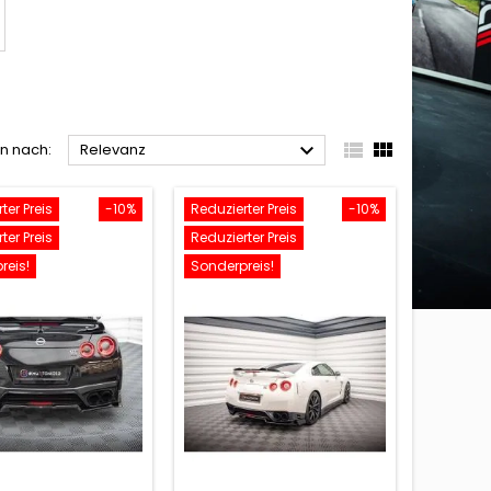



en nach:
Relevanz
ter Preis
-10%
Reduzierter Preis
-10%
ter Preis
Reduzierter Preis
reis!
Sonderpreis!