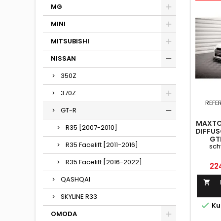
MG
MINI
MITSUBISHI
NISSAN
350Z
370Z
REFE
GT-R
MAXTO
R35 [2007-2010]
DIFFUS
GT
R35 Facelift [2011-2016]
sch
SCHW
R35 Facelift [2016-2022]
Pre
22
QASHQAI

SKYLINE R33

Ku
OMODA