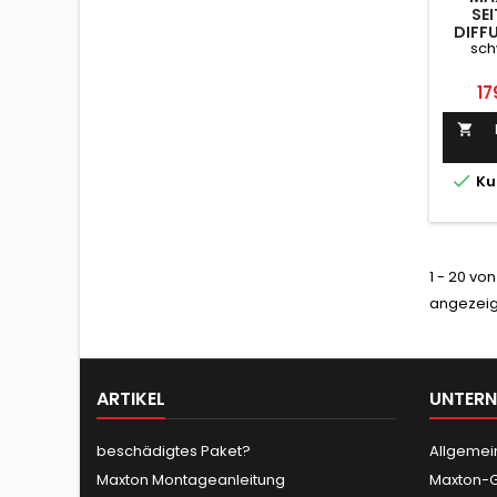
SE
DIFF
sch
R35 F
Pr
17


Ku
1 - 20 vo
angezeig
ARTIKEL
UNTER
beschädigtes Paket?
Allgemei
Maxton Montageanleitung
Maxton-G