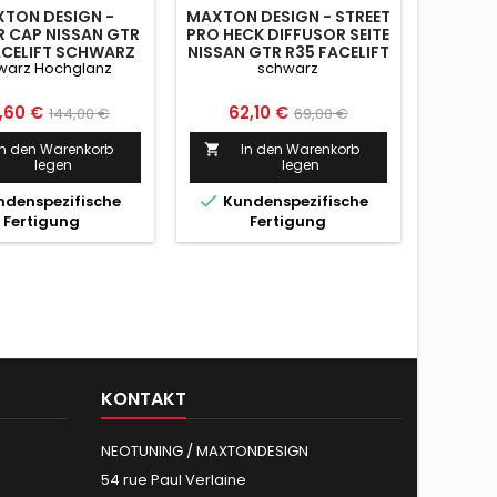
TON DESIGN -
MAXTON DESIGN - STREET
R CAP NISSAN GTR
PRO HECK DIFFUSOR SEITE
ACELIFT SCHWARZ
NISSAN GTR R35 FACELIFT
warz Hochglanz
schwarz
HOCHGLANZ
SCHWARZ
is
Normaler
Preis
Normaler
,60 €
62,10 €
144,00 €
69,00 €
Preis
Preis
In den Warenkorb
In den Warenkorb

legen
legen

denspezifische
Kundenspezifische
Fertigung
Fertigung
KONTAKT
NEOTUNING / MAXTONDESIGN
54 rue Paul Verlaine