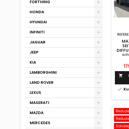
FORTHING
HONDA
HYUNDAI
INFINITI
REFERE
MA
JAGUAR
SE
DIFFU
JEEP
sch
VOR 
(R35-
KIA
Pr
17
LAMBORGHINI

LAND ROVER

Ku
LEXUS
MASERATI
Reduzier
MAZDA
Reduzier
MERCEDES
Sonderp