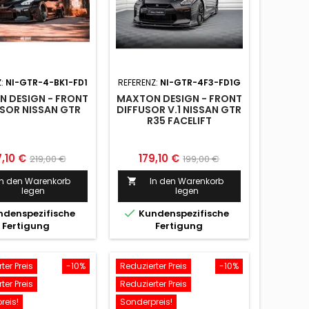
Z:
NI-GTR-4-BK1-FD1
REFERENZ:
NI-GTR-4F3-FD1G
 DESIGN - FRONT
MAXTON DESIGN - FRONT
SOR NISSAN GTR
DIFFUSOR V.1 NISSAN GTR
R35 FACELIFT
is
Normaler
Preis
Normaler
7,10 €
179,10 €
219,00 €
199,00 €
Preis
Preis
In den Warenkorb
In den Warenkorb

legen
legen

denspezifische
Kundenspezifische
Fertigung
Fertigung
ter Preis
-10%
Reduzierter Preis
-10%
ter Preis
Reduzierter Preis
reis!
Sonderpreis!