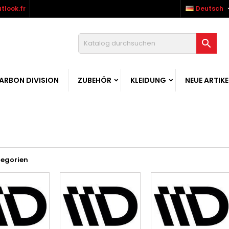
tlook.fr
Deutsch

ARBON DIVISION
ZUBEHÖR
KLEIDUNG
NEUE ARTIKE
tegorien