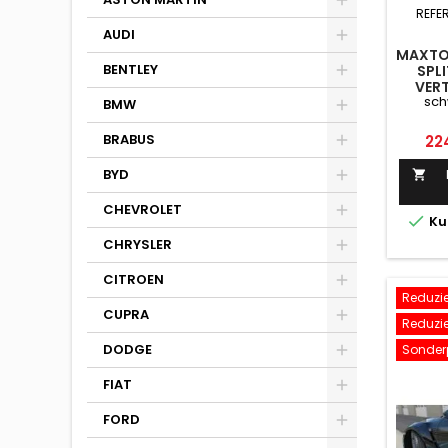
REFE
AUDI
MAXTON
BENTLEY
SPLI
VERT
sch
NISSAN
BMW
SCHW
Pre
BRABUS
22
BYD

CHEVROLET

Ku
CHRYSLER
CITROEN
Reduzier
CUPRA
Reduzier
DODGE
Sonderp
FIAT
FORD