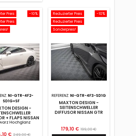
ter Preis
-10%
Reduzierter Preis
-10%
ter Preis
Reduzierter Preis
reis!
Sonderpreis!
ENZ:
NI-GTR-4F2-
REFERENZ:
NI-GTR-4F3-SD1G
SD1G+SF
MAXTON DESIGN -
SEITENSCHWELLER
TON DESIGN -
DIFFUSOR NISSAN GTR
TENSCHWELLER
R35 FACELIFT
OR + FLAPS NISSAN
warz Hochglanz
 R35 FACELIFT
ARZ HOCHGLANZ
Preis
Normaler
179,10 €
199,00 €
is
Normaler
,10 €
249,00 €