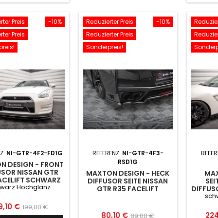
ter Preis
-10%
Reduzierter Preis
-10%
Reduzier
ter Preis
Reduzierter Preis
Reduzier
reis!
Sonderpreis!
Sonderp
Z:
NI-GTR-4F2-FD1G
REFERENZ:
NI-GTR-4F3-
REFER
RSD1G
N DESIGN - FRONT
USOR NISSAN GTR
MAXTON DESIGN - HECK
MAX
ACELIFT SCHWARZ
DIFFUSOR SEITE NISSAN
SEI
warz Hochglanz
HOCHGLANZ
GTR R35 FACELIFT
DIFFUS
sch
GTR
SCHW
eis
Normaler
9,10 €
199,00 €
Preis
Normaler
Pre
80,10 €
224
89,00 €