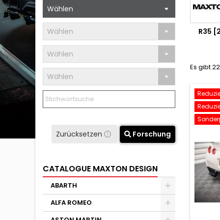
Wählen
Wählen
R35 [
Wählen
Es gibt 2
Wählen
Reduzier
Reduzier
Sonderp
Zurücksetzen
Forschung
CATALOGUE MAXTON DESIGN
ABARTH
ALFA ROMEO
ASTON MARTIN