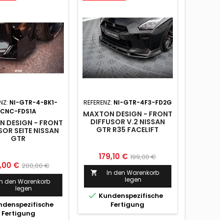
NZ:
NI-GTR-4-BK1-
REFERENZ:
NI-GTR-4F3-FD2G
CNC-FDS1A
MAXTON DESIGN - FRONT
DIFFUSOR V.2 NISSAN
 DESIGN - FRONT
GTR R35 FACELIFT
SOR SEITE NISSAN
GTR
Preis
Normaler
179,10 €
199,00 €
is
Normaler
,00 €
200,00 €
Preis
In den Warenkorb

Preis
legen
In den Warenkorb
legen

Kundenspezifische
denspezifische
Fertigung
Fertigung