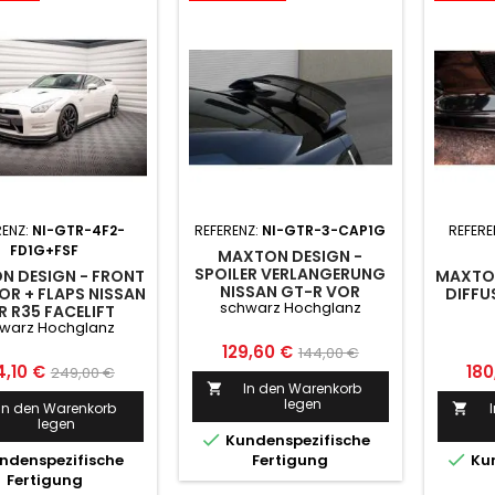
RENZ:
NI-GTR-4F2-
REFERENZ:
NI-GTR-3-CAP1G
REFERE
FD1G+FSF
MAXTON DESIGN -
SPOILER VERLANGERUNG
N DESIGN - FRONT
MAXTON
NISSAN GT-R VOR
OR + FLAPS NISSAN
DIFFU
schwarz Hochglanz
FACELIFT COUPE (R35-
R R35 FACELIFT
SERIES) (2007-2010)
warz Hochglanz
ARZ HOCHGLANZ
SCHWARZ HOCHGLANZ
Preis
Normaler
129,60 €
144,00 €
is
Normaler
Pre
4,10 €
180
249,00 €
Preis
In den Warenkorb

Preis
legen
In den Warenkorb

legen

Kundenspezifische

ndenspezifische
Fertigung
Kun
Fertigung