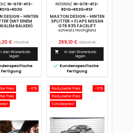
ENZ:
NI-GTR-4F3-
REFERENZ:
NI-GTR-4F2-
RD1G+RD2G
RD1G+RD2G+RSF
 DESIGN - HINTEN
MAXTON DESIGN - HINTEN
TTER (MIT EINEM
SPLITTER + FLAPS NISSAN
IKALEM BALKEN)
GTR R35 FACELIFT
schwarz Hochglanz
 GTR R35 FACELIFT
SCHWARZ HOCHGLANZ
is
Normaler
Preis
Normaler
0,20 €
269,10 €
178,00 €
299,00 €
Preis
Preis
In den Warenkorb
In den Warenkorb

legen
legen

denspezifische
Kundenspezifische
Fertigung
Fertigung
ter Preis
-10%
Reduzierter Preis
-10%
ter Preis
Reduzierter Preis
reis!
Sonderpreis!