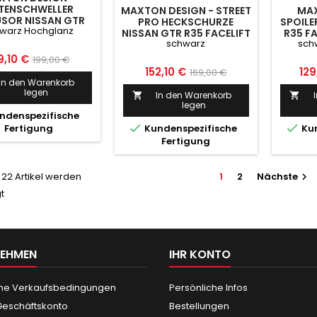
ITENSCHWELLER
MAXTON DESIGN - STREET
MAX
USOR NISSAN GTR
PRO HECKSCHURZE
SPOILE
warz Hochglanz
ACELIFT SCHWARZ
NISSAN GTR R35 FACELIFT
R35 F
HOCHGLANZ
schwarz
sch
SCHWARZ
eis
Normaler
9,10 €
199,00 €
Preis
Normaler
Pre
152,10 €
129
169,00 €
Preis
In den Warenkorb
Preis
legen
In den Warenkorb


legen
ndenspezifische


Fertigung
Kundenspezifische
Kun
Fertigung
n 22 Artikel werden
1
2
Nächste

t
NEHMEN
IHR KONTO
ne Verkaufsbedingungen
Persönliche Infos
eschäftskonto
Bestellungen