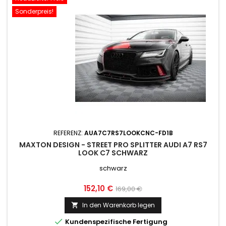
Sonderpreis!
REFERENZ:
AUA7C7RS7LOOKCNC-FD1B
MAXTON DESIGN - STREET PRO SPLITTER AUDI A7 RS7
LOOK C7 SCHWARZ
schwarz
Preis
Normaler
152,10 €
169,00 €
Preis
In den Warenkorb legen


Kundenspezifische Fertigung