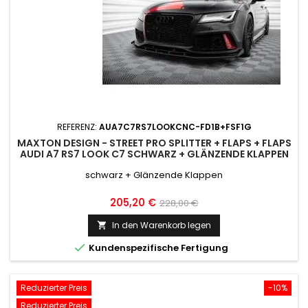
REFERENZ:
AUA7C7RS7LOOKCNC-FD1B+FSF1G
MAXTON DESIGN - STREET PRO SPLITTER + FLAPS + FLAPS
AUDI A7 RS7 LOOK C7 SCHWARZ + GLÄNZENDE KLAPPEN
schwarz + Glänzende Klappen
Preis
Normaler
205,20 €
228,00 €
Preis
In den Warenkorb legen


Kundenspezifische Fertigung
Reduzierter Preis
-10%
Reduzierter Preis