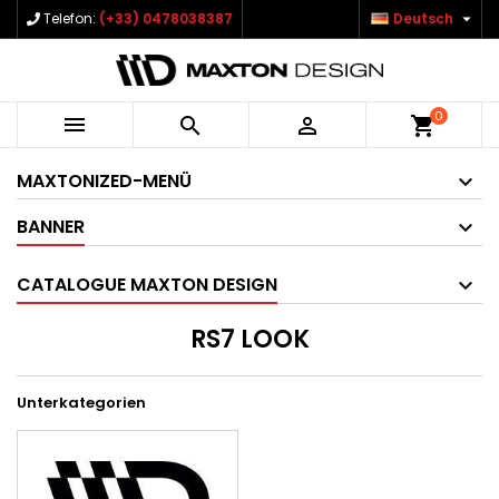

Telefon:
(+33) 0478038387
Deutsch
0



shopping_cart
MAXTONIZED-MENÜ
BANNER
CATALOGUE MAXTON DESIGN
RS7 LOOK
Unterkategorien