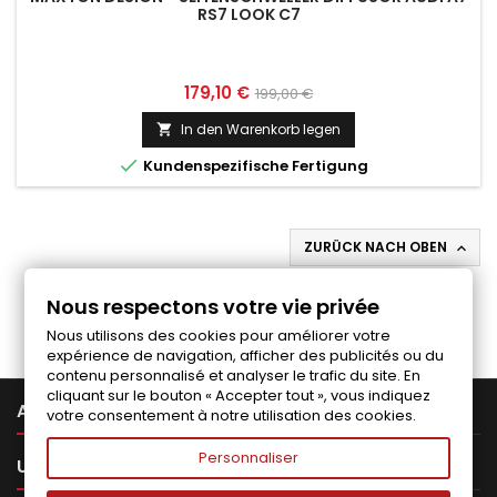
RS7 LOOK C7
Preis
Normaler
179,10 €
199,00 €
Preis
In den Warenkorb legen


Kundenspezifische Fertigung
ZURÜCK NACH OBEN

Folgen Sie uns auf Facebook
Nous respectons votre vie privée
Nous utilisons des cookies pour améliorer votre
expérience de navigation, afficher des publicités ou du
contenu personnalisé et analyser le trafic du site. En
cliquant sur le bouton « Accepter tout », vous indiquez

ARTIKEL
votre consentement à notre utilisation des cookies.
Personnaliser

UNTERNEHMEN