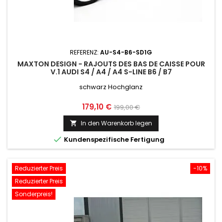
REFERENZ:
AU-S4-B6-SD1G
MAXTON DESIGN - RAJOUTS DES BAS DE CAISSE POUR
V.1 AUDI S4 / A4 / A4 S-LINE B6 / B7
schwarz Hochglanz
Preis
Normaler
179,10 €
199,00 €
Preis
In den Warenkorb legen


Kundenspezifische Fertigung
Reduzierter Preis
-10%
Reduzierter Preis
Sonderpreis!