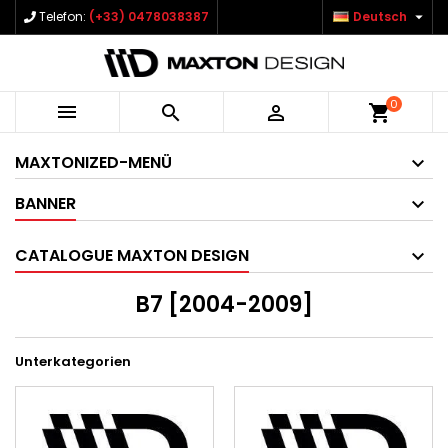

Telefon:
(+33) 0478038387
Deutsch
0



shopping_cart
MAXTONIZED-MENÜ
BANNER
CATALOGUE MAXTON DESIGN
B7 [2004-2009]
Unterkategorien