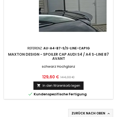
REFERENZ:
AU-A4-B7-S/S-LINE-CAP1G
MAXTON DESIGN - SPOILER CAP AUDI S4 / A4 S-LINE B7
AVANT
schwarz Hochglanz
Preis
Normaler
129,60 €
144,00 €
Preis
In den Warenkorb legen


Kundenspezifische Fertigung
ZURÜCK NACH OBEN
