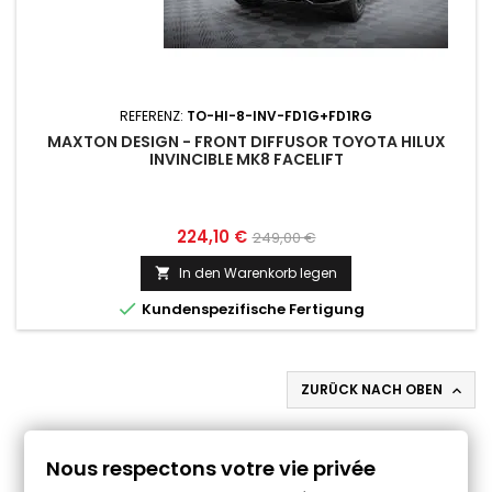
REFERENZ:
TO-HI-8-INV-FD1G+FD1RG
MAXTON DESIGN - FRONT DIFFUSOR TOYOTA HILUX
INVINCIBLE MK8 FACELIFT
Preis
Normaler
224,10 €
249,00 €
Preis
In den Warenkorb legen


Kundenspezifische Fertigung
ZURÜCK NACH OBEN

Folgen Sie uns auf Facebook
Nous respectons votre vie privée