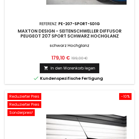
REFERENZ:
PE-207-SPORT-SD1G
MAXTON DESIGN - SEITENSCHWELLER DIFFUSOR
PEUGEOT 207 SPORT SCHWARZ HOCHGLANZ
schwarz Hochglanz
Preis
Normaler
179,10 €
199,00 €
Preis
In den Warenkorb legen


Kundenspezifische Fertigung
Reduzierter Preis
-10%
Reduzierter Preis
Sonderpreis!