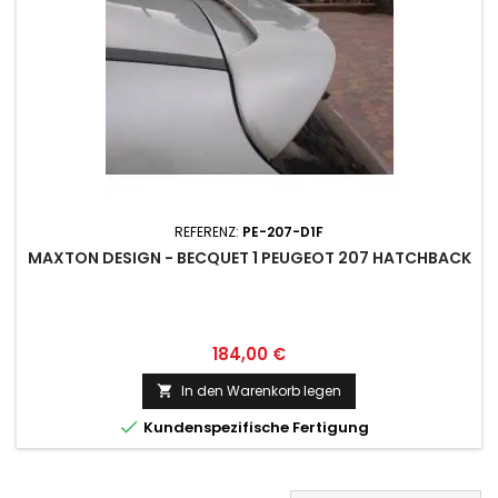
REFERENZ:
PE-207-D1F
MAXTON DESIGN - BECQUET 1 PEUGEOT 207 HATCHBACK
Preis
184,00 €
In den Warenkorb legen


Kundenspezifische Fertigung