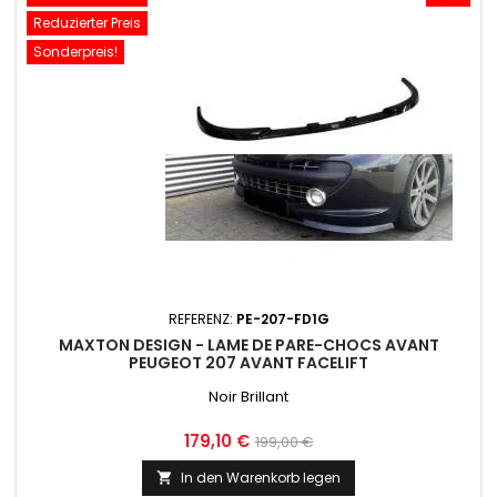
Reduzierter Preis
Sonderpreis!
REFERENZ:
PE-207-FD1G
MAXTON DESIGN - LAME DE PARE-CHOCS AVANT
PEUGEOT 207 AVANT FACELIFT
Noir Brillant
Preis
Normaler
179,10 €
199,00 €
Preis
In den Warenkorb legen
