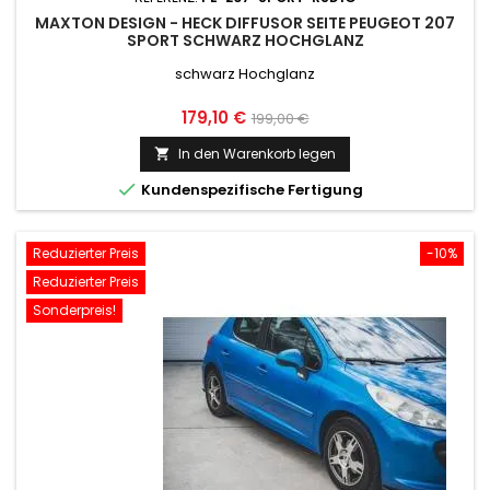
MAXTON DESIGN - HECK DIFFUSOR SEITE PEUGEOT 207
SPORT SCHWARZ HOCHGLANZ
schwarz Hochglanz
Preis
Normaler
179,10 €
199,00 €
Preis
In den Warenkorb legen


Kundenspezifische Fertigung
Reduzierter Preis
-10%
Reduzierter Preis
Sonderpreis!