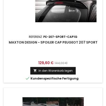
REFERENZ:
PE-207-SPORT-CAP1G
MAXTON DESIGN - SPOILER CAP PEUGEOT 207 SPORT
Preis
Normaler
129,60 €
144,00 €
Preis
In den Warenkorb legen


Kundenspezifische Fertigung