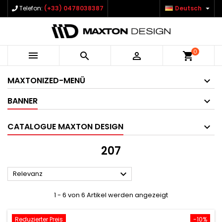

Telefon:
(+33) 0478038387
Deutsch
0



shopping_cart
MAXTONIZED-MENÜ
BANNER
CATALOGUE MAXTON DESIGN
207

Relevanz
1 - 6 von 6 Artikel werden angezeigt
Reduzierter Preis
-10%