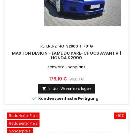
REFERENZ:
HO-S2000-1-FD1G
MAXTON DESIGN - LAME DU PARE-CHOCS AVANT V.1
HONDA S2000
schwarz Hochglanz
Preis
Normaler
179,10 €
199,00 €
Preis
In den Warenkorb legen


Kundenspezifische Fertigung
Reduzierter Preis
-10%
Reduzierter Preis
Sonderpreis!