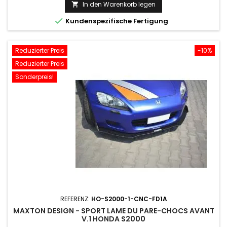
Preis
In den Warenkorb legen


Kundenspezifische Fertigung
Reduzierter Preis
-10%
Reduzierter Preis
Sonderpreis!
REFERENZ:
HO-S2000-1-CNC-FD1A
MAXTON DESIGN - SPORT LAME DU PARE-CHOCS AVANT
V.1 HONDA S2000