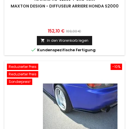
MAXTON DESIGN - DIFFUSEUR ARRIERE HONDA S2000
Preis
Normaler
152,10 €
169,00 €
Preis
In den Warenkorb legen


Kundenspezifische Fertigung
Reduzierter Preis
-10%
Reduzierter Preis
Sonderpreis!