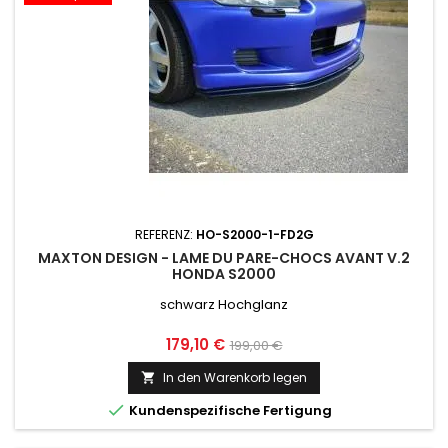
REFERENZ:
HO-S2000-1-FD2G
MAXTON DESIGN - LAME DU PARE-CHOCS AVANT V.2
HONDA S2000
schwarz Hochglanz
Preis
Normaler
179,10 €
199,00 €
Preis
In den Warenkorb legen


Kundenspezifische Fertigung