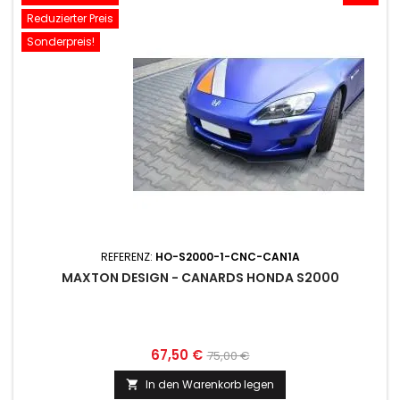
Reduzierter Preis
Sonderpreis!
REFERENZ:
HO-S2000-1-CNC-CAN1A
MAXTON DESIGN - CANARDS HONDA S2000
Preis
Normaler
67,50 €
75,00 €
Preis
In den Warenkorb legen
