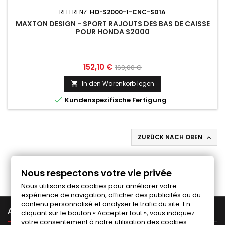
REFERENZ:
HO-S2000-1-CNC-SD1A
MAXTON DESIGN - SPORT RAJOUTS DES BAS DE CAISSE
POUR HONDA S2000
Preis
Normaler
152,10 €
169,00 €
Preis
In den Warenkorb legen


Kundenspezifische Fertigung
ZURÜCK NACH OBEN

Folgen Sie uns auf Facebook
Nous respectons votre vie privée
Nous utilisons des cookies pour améliorer votre
expérience de navigation, afficher des publicités ou du
contenu personnalisé et analyser le trafic du site. En

ARTIKEL
cliquant sur le bouton « Accepter tout », vous indiquez
votre consentement à notre utilisation des cookies.