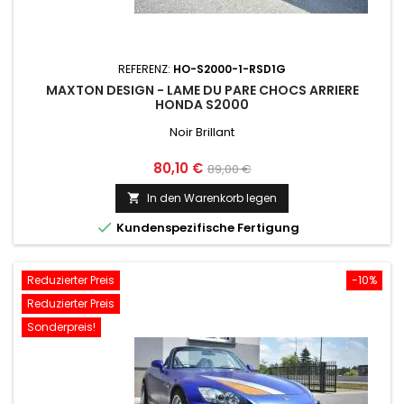
REFERENZ:
HO-S2000-1-RSD1G
MAXTON DESIGN - LAME DU PARE CHOCS ARRIERE
HONDA S2000
Noir Brillant
Preis
Normaler
80,10 €
89,00 €
Preis
In den Warenkorb legen


Kundenspezifische Fertigung
Reduzierter Preis
-10%
Reduzierter Preis
Sonderpreis!