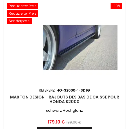
Reduzierter Preis
-10%
Reduzierter Preis
Sonderpreis!
REFERENZ:
HO-S2000-1-SD1G
MAXTON DESIGN - RAJOUTS DES BAS DE CAISSE POUR
HONDA S2000
schwarz Hochglanz
Preis
Normaler
179,10 €
199,00 €