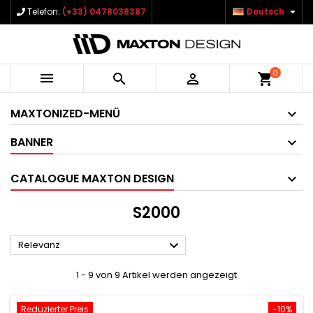

Telefon:
(+33) 0478038387
Deutsch
0



shopping_cart
MAXTONIZED-MENÜ
BANNER
CATALOGUE MAXTON DESIGN
S2000

Relevanz
1 - 9 von 9 Artikel werden angezeigt
Reduzierter Preis
-10%