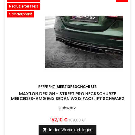
Reduzierter Preis
Sonderpreis!
REFERENZ:
MEE213F63CNC-RS1B
MAXTON DESIGN - STREET PRO HECKSCHURZE
MERCEDES-AMG E63 SEDAN W213 FACELIFT SCHWARZ
schwarz
Preis
Normaler
152,10 €
169,00 €
Preis
In den Warenkorb legen
