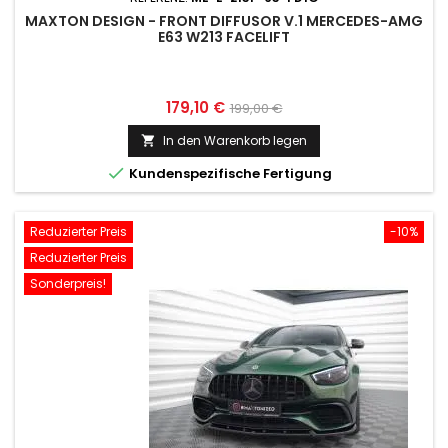
MAXTON DESIGN - FRONT DIFFUSOR V.1 MERCEDES-AMG
E63 W213 FACELIFT
Preis
Normaler
179,10 €
199,00 €
Preis
In den Warenkorb legen


Kundenspezifische Fertigung
Reduzierter Preis
-10%
Reduzierter Preis
Sonderpreis!