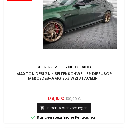
REFERENZ:
ME-E-213F-63-SD1G
MAXTON DESIGN - SEITENSCHWELLER DIFFUSOR
MERCEDES-AMG E63 W213 FACELIFT
Preis
Normaler
179,10 €
199,00 €
Preis
In den Warenkorb legen


Kundenspezifische Fertigung