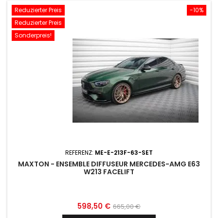
Reduzierter Preis
-10%
Reduzierter Preis
Sonderpreis!
REFERENZ:
ME-E-213F-63-SET
MAXTON - ENSEMBLE DIFFUSEUR MERCEDES-AMG E63
W213 FACELIFT
Preis
Normaler
598,50 €
665,00 €