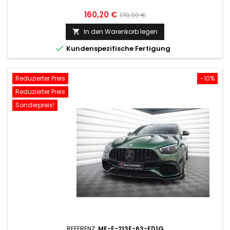
Preis
Normaler
160,20 €
178,00 €
Preis
In den Warenkorb legen


Kundenspezifische Fertigung
Reduzierter Preis
-10%
Reduzierter Preis
Sonderpreis!
REFERENZ:
ME-E-213F-63-FD1G