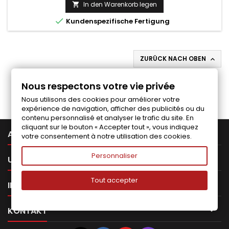
Preis
In den Warenkorb legen


Kundenspezifische Fertigung
ZURÜCK NACH OBEN

Folgen Sie uns auf Facebook
Nous respectons votre vie privée
Nous utilisons des cookies pour améliorer votre
expérience de navigation, afficher des publicités ou du
contenu personnalisé et analyser le trafic du site. En
cliquant sur le bouton « Accepter tout », vous indiquez

ARTIKEL
votre consentement à notre utilisation des cookies.
Personnaliser

UNTERNEHMEN
Tout accepter

IHR KONTO

KONTAKT