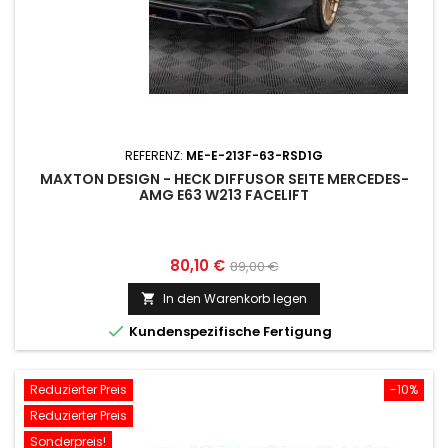
REFERENZ:
ME-E-213F-63-RSD1G
MAXTON DESIGN - HECK DIFFUSOR SEITE MERCEDES-
AMG E63 W213 FACELIFT
Preis
Normaler
80,10 €
89,00 €
Preis
In den Warenkorb legen


Kundenspezifische Fertigung
Reduzierter Preis
-10%
Reduzierter Preis
Sonderpreis!