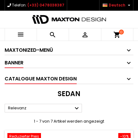

Telefon:
(+33) 0478038387
Deutsch
0



shopping_cart
MAXTONIZED-MENÜ
BANNER
CATALOGUE MAXTON DESIGN
SEDAN

Relevanz
1 - 7 von 7 Artikel werden angezeigt
Reduzierter Preis
-10%