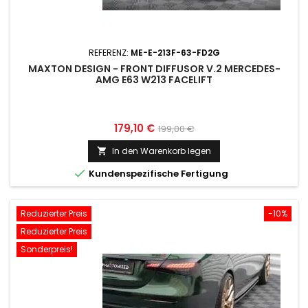
REFERENZ:
ME-E-213F-63-FD2G
MAXTON DESIGN - FRONT DIFFUSOR V.2 MERCEDES-
AMG E63 W213 FACELIFT
Preis
Normaler
179,10 €
199,00 €
Preis
In den Warenkorb legen


Kundenspezifische Fertigung
Reduzierter Preis
-10%
Reduzierter Preis
Sonderpreis!