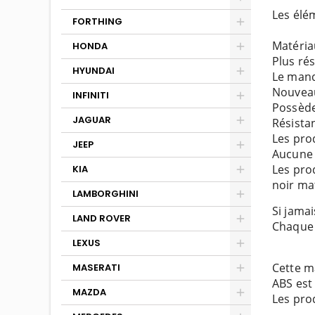
Les élé
FORTHING
Matéria
HONDA
Plus ré
HYUNDAI
Le manq
Nouveau
INFINITI
Possède
JAGUAR
Résista
Les pro
JEEP
Aucune 
Les pro
KIA
noir ma
LAMBORGHINI
Si jamai
LAND ROVER
Chaque 
LEXUS
Cette ma
MASERATI
ABS est 
MAZDA
Les prod