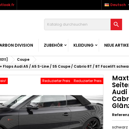
tlook.fr
Deutsch

ARBON DIVISION
ZUBEHÖR
KLEIDUNG
NEUE ARTIKE
2011]
Coupe
 + Flaps Audi A5 / A5 S-Line / S5 Coupe / Cabrio 8T / 8T Facelift sch
Maxto
eis!
Reduzierter Preis
Reduzierter Preis
Seite
Audi 
Cabri
Glän
Referen
schwarz