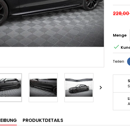
228,00
Menge

Kund
Teilen
S

A
EIBUNG
PRODUKTDETAILS