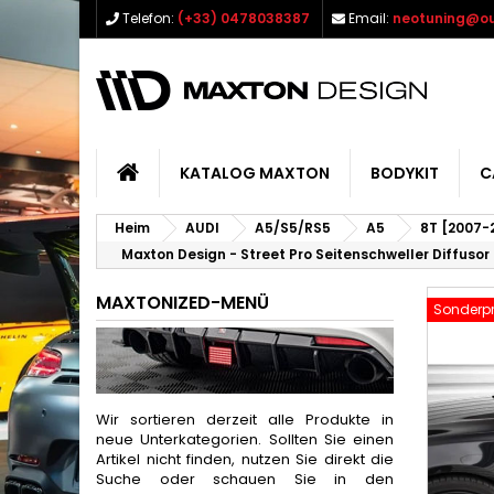
Telefon:
(+33) 0478038387
Email:
neotuning@ou
KATALOG MAXTON
BODYKIT
C
Heim
AUDI
A5/S5/RS5
A5
8T [2007-
Maxton Design - Street Pro Seitenschweller Diffusor
MAXTONIZED-MENÜ
Sonderpr
Wir sortieren derzeit alle Produkte in
neue Unterkategorien. Sollten Sie einen
Artikel nicht finden, nutzen Sie direkt die
Suche oder schauen Sie in den