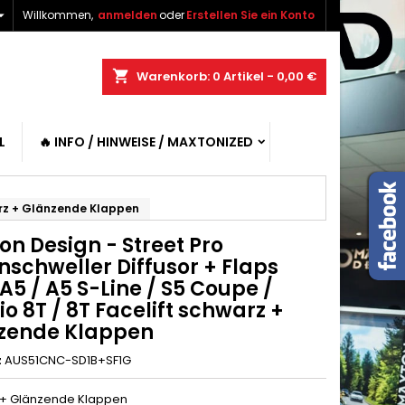

Willkommen,
anmelden
oder
Erstellen Sie ein Konto
shopping_cart
Warenkorb:
0
Artikel - 0,00 €
L
🔥 INFO / HINWEISE / MAXTONIZED
warz + Glänzende Klappen
n Design - Street Pro
nschweller Diffusor + Flaps
A5 / A5 S-Line / S5 Coupe /
o 8T / 8T Facelift schwarz +
zende Klappen
z
AUS51CNC-SD1B+SF1G
 + Glänzende Klappen