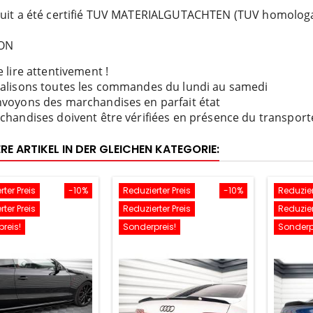
uit a été certifié TUV MATERIALGUTACHTEN (TUV homologat
SON
 lire attentivement !
alisons toutes les commandes du lundi au samedi
voyons des marchandises en parfait état
chandises doivent être vérifiées en présence du transport
RE ARTIKEL IN DER GLEICHEN KATEGORIE:
ter Preis
-10%
Reduzierter Preis
-10%
Reduzier
ter Preis
Reduzierter Preis
Reduzier
reis!
Sonderpreis!
Sonderp