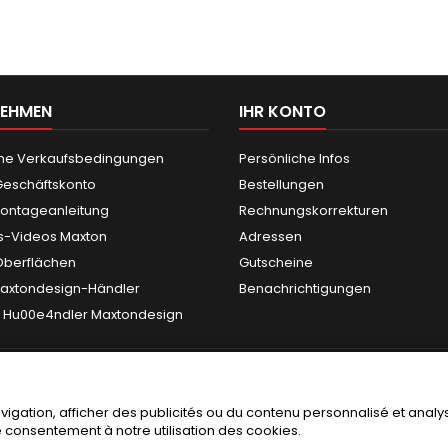
NEHMEN
IHR KONTO
ne Verkaufsbedingungen
Persönliche Infos
eschäftskonto
Bestellungen
ontageanleitung
Rechnungskorrekturen
s-Videos Maxton
Adressen
berflächen
Gutscheine
axtondesign-Händler
Benachrichtigungen
er Hu00e4ndler Maxtondesign
gation, afficher des publicités ou du contenu personnalisé et analyse
re consentement à notre utilisation des cookies.