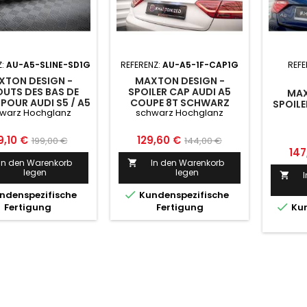
Z:
AU-A5-SLINE-SD1G
REFERENZ:
AU-A5-1F-CAP1G
REFE
XTON DESIGN -
MAXTON DESIGN -
UTS DES BAS DE
SPOILER CAP AUDI A5
MAX
 POUR AUDI S5 / A5
COUPE 8T SCHWARZ
SPOILE
warz Hochglanz
schwarz Hochglanz
S-LINE 8T / 8T FL
HOCHGLANZ
eis
Normaler
Preis
Normaler
9,10 €
129,60 €
199,00 €
144,00 €
Pre
147
Preis
Preis
In den Warenkorb
In den Warenkorb

legen
legen


ndenspezifische
Kundenspezifische

Fertigung
Fertigung
Kun