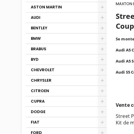
MAXTON 
ASTON MARTIN
Stree
AUDI
Coupe
BENTLEY
BMW
Se monte
BRABUS
Audi A5 C
BYD
Audi A5 S
CHEVROLET
Audi S5 C
CHRYSLER
CITROEN
CUPRA
Vente c
DODGE
Street 
FIAT
Kit de 
FORD