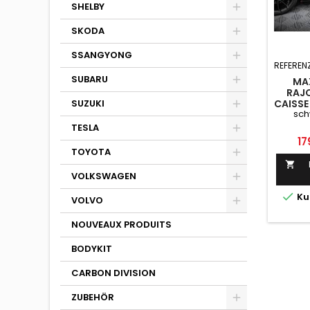
SHELBY
SKODA
SSANGYONG
REFEREN
SUBARU
MA
RAJO
SUZUKI
CAISSE
sch
/ A5 
TESLA
Pr
17
TOYOTA

VOLKSWAGEN

Ku
VOLVO
NOUVEAUX PRODUITS
BODYKIT
CARBON DIVISION
ZUBEHÖR