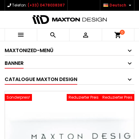

Telefon:
(+33) 0478038387
Deutsch
0



shopping_cart
MAXTONIZED-MENÜ
BANNER
CATALOGUE MAXTON DESIGN
Sonderpreis!
Reduzierter Preis
Reduzierter Preis