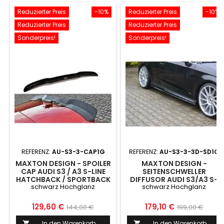
Reduzierter Preis
-10%
Reduzierter Preis
-10%
Reduzierter Preis
Reduzierter Preis
Sonderpreis!
Sonderpreis!
REFERENZ:
AU-S3-3-CAP1G
REFERENZ:
AU-S3-3-3D-SD1G
MAXTON DESIGN - SPOILER
MAXTON DESIGN -
CAP AUDI S3 / A3 S-LINE
SEITENSCHWELLER
HATCHBACK / SPORTBACK
DIFFUSOR AUDI S3/A3 S-
schwarz Hochglanz
schwarz Hochglanz
8V / 8V FACELIFT
LINE HATCHBACK 8V/8V
FACELIFT SCHWARZ
HOCHGLANZ
Preis
Normaler
Preis
Normaler
129,60 €
179,10 €
144,00 €
199,00 €
Preis
Preis
In den Warenkorb
In den Warenkorb

