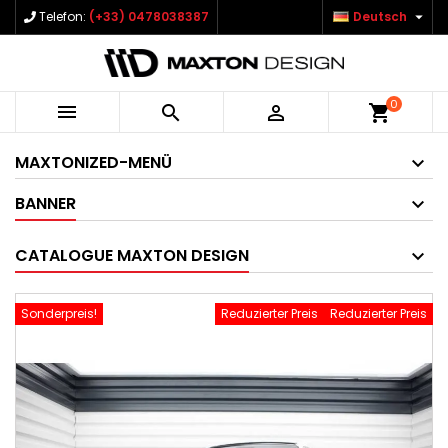

Telefon:
(+33) 0478038387
Deutsch
0



shopping_cart
MAXTONIZED-MENÜ
BANNER
CATALOGUE MAXTON DESIGN
Sonderpreis!
Reduzierter Preis
Reduzierter Preis