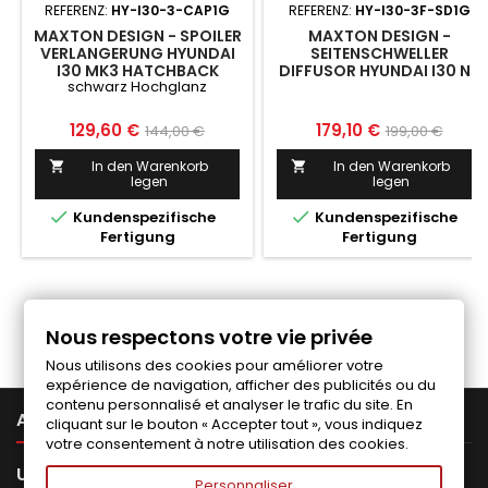
REFERENZ:
HY-I30-3-CAP1G
REFERENZ:
HY-I30-3F-SD1G
MAXTON DESIGN - SPOILER
MAXTON DESIGN -
VERLANGERUNG HYUNDAI
SEITENSCHWELLER
I30 MK3 HATCHBACK
DIFFUSOR HYUNDAI I30 N-
schwarz Hochglanz
SCHWARZ HOCHGLANZ
LINE / STANDARD
HATCHBACK / FASTBACK
MK3 FACELIFT
Preis
Normaler
Preis
Normaler
129,60 €
179,10 €
144,00 €
199,00 €
Preis
Preis
In den Warenkorb
In den Warenkorb


legen
legen


Kundenspezifische
Kundenspezifische
Fertigung
Fertigung
Folgen Sie uns auf Facebook
Nous respectons votre vie privée
Nous utilisons des cookies pour améliorer votre
expérience de navigation, afficher des publicités ou du
contenu personnalisé et analyser le trafic du site. En

ARTIKEL
cliquant sur le bouton « Accepter tout », vous indiquez
votre consentement à notre utilisation des cookies.

UNTERNEHMEN
Personnaliser