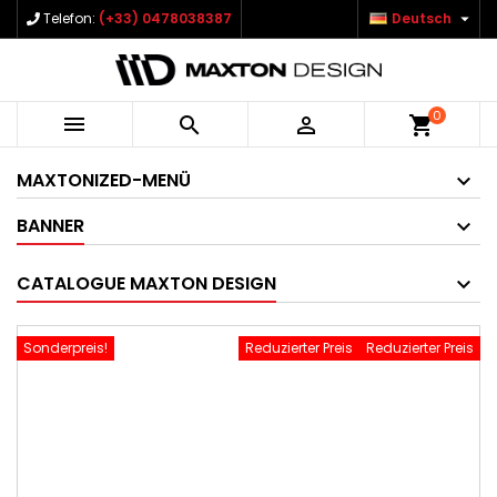

Telefon:
(+33) 0478038387
Deutsch
0



shopping_cart
MAXTONIZED-MENÜ
BANNER
CATALOGUE MAXTON DESIGN
Sonderpreis!
Reduzierter Preis
Reduzierter Preis