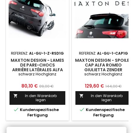
REFERENZ:
AL-GU-1-Z-RSD1G
REFERENZ:
AL-GU-1-CAP1G
MAXTON DESIGN - LAMES
MAXTON DESIGN - SPOILER
DE PARE-CHOCS
CAP ALFA ROMEO
ARRIÈRE LATÉRALES ALFA
GIULIETTA ZENDER
schwarz Hochglanz
schwarz Hochglanz
ROMEO GIULIETTA ZENDER
Preis
Normaler
Preis
Normaler
80,10 €
129,60 €
89,00 €
144,00 €
Preis
Preis
In den Warenkorb
In den Warenkorb


legen
legen


Kundenspezifische
Kundenspezifische
Fertigung
Fertigung